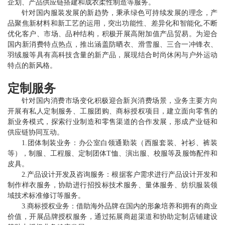
企划、产品供应链搭建和成衣柔性制造等服务。
针对国内服装发展的新趋势，秉承绿色可持续发展的理念，产
品聚焦新材料和新工艺的运用，突出功能性、差异化和智能化,不断
优化客户、市场、品种结构，积极开展高附加值产品贸易。为迎合
国内新消费特点热点，推出涵盖防晒衣、滑雪服、三合一冲锋衣、
羽绒服等具有高科技含量的新产品，展现结合时尚休闲与户外运动
特点的新风格。
定制服务
针对国内消费市场变化积极迎合新兴消费场景，业务主要方向
开展有私人定制服务、工服团购、商标授权项目，建立面向零售的
新业务模式，探索行业制造和零售渠道的合作发展，形成产业链和
供应链协同互动。
1.团体制装业务：办公室白领通勤装（西服套装、衬衫、裤装
等），制服、工程服、定制团体T恤、演出服、校服等及服饰配件和
皮具。
2.产品设计开发及咨询服务：根据客户需求进行产品设计开发和
制作样衣服务，协助进行招投标技术服务、量体服务、纺织服装领
域技术标准修订等服务。
3.商标授权业务：借助海外品牌在国内的形象培养和拥有的商业
价值，开展品牌授权服务，通过拓展商超渠道和协助定制店铺建设