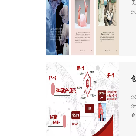
促
技
深
活
企
品