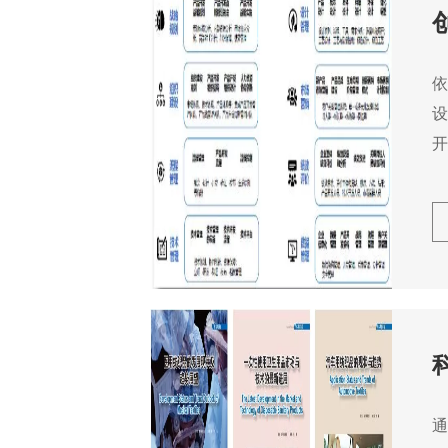
依
设
开
通